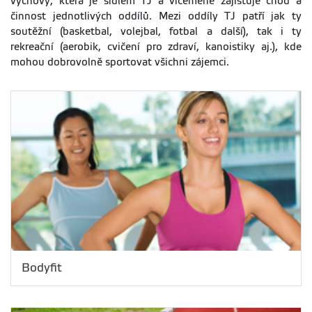
výchovy, která je sídlem TJ a víceméně zajišťuje chod a
činnost jednotlivých oddílů. Mezi oddíly TJ patří jak ty
soutěžní (basketbal, volejbal, fotbal a další), tak i ty
rekreační (aerobik, cvičení pro zdraví, kanoistiky aj.), kde
mohou dobrovolně sportovat všichni zájemci.
Bodyfit