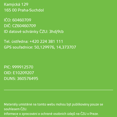
Kamýcká 129
165 00 Praha-Suchdol
IČO: 60460709
DIČ: CZ60460709
ID datové schránky ČZU: 3hdj9cb
Tel. ústředna: +420 224 381 111
GPS souřadnice: 50,129976, 14,373707
PIC: 999912570
OID: E10209207
DUNS: 360576495
Materiály umístěné na tomto webu mohou být publikovány pouze se
souhlasem ČZU.
Informace o zpracování a ochraně osobních údajů na ČZU v Praze
.