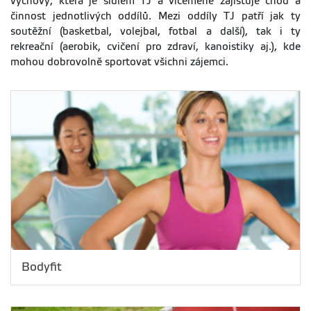
výchovy, která je sídlem TJ a víceméně zajišťuje chod a
činnost jednotlivých oddílů. Mezi oddíly TJ patří jak ty
soutěžní (basketbal, volejbal, fotbal a další), tak i ty
rekreační (aerobik, cvičení pro zdraví, kanoistiky aj.), kde
mohou dobrovolně sportovat všichni zájemci.
Bodyfit