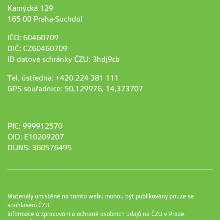
Kamýcká 129
165 00 Praha-Suchdol
IČO: 60460709
DIČ: CZ60460709
ID datové schránky ČZU: 3hdj9cb
Tel. ústředna: +420 224 381 111
GPS souřadnice: 50,129976, 14,373707
PIC: 999912570
OID: E10209207
DUNS: 360576495
Materiály umístěné na tomto webu mohou být publikovány pouze se
souhlasem ČZU.
Informace o zpracování a ochraně osobních údajů na ČZU v Praze
.